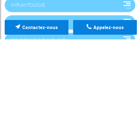
IMPLANTOLOGIE
GREFFE OSSEUSE
Contactez-nous
Appelez-nous
COURONNE SUR IMPLANT
HYGIÈNE/MAINTENANCE IMPLANTAIRE