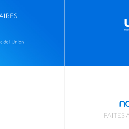
AIRES
re de l'Union
N
FAITES 