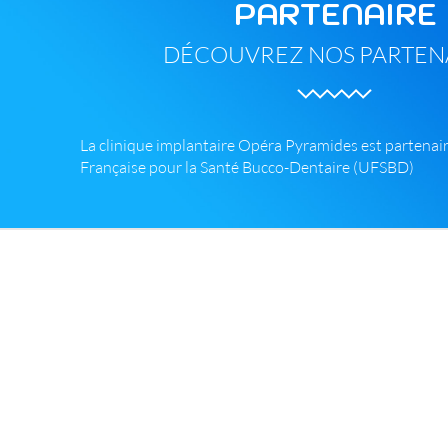
PARTENAIRE
DÉCOUVREZ NOS PARTEN
La clinique implantaire Opéra Pyramides est partenai
Française pour la Santé Bucco-Dentaire (UFSBD)