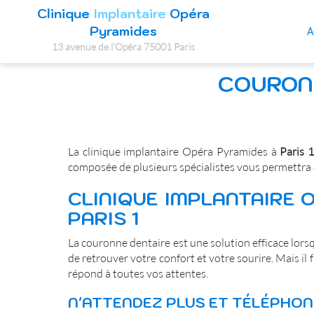
Clinique
Implantaire
Opéra
Pyramides
A
13 avenue de l'Opéra 75001 Paris
SPFPL
COURONN
DE
CHIRURGIEN
DENTISTE
La clinique implantaire Opéra Pyramides à
Paris 
composée de plusieurs spécialistes vous permettra d
CLINIQUE IMPLANTAIRE 
PARIS 1
La couronne dentaire est une solution efficace lorsq
de retrouver votre confort et votre sourire. Mais il 
répond à toutes vos attentes.
N'ATTENDEZ PLUS ET TÉLÉPHONEZ