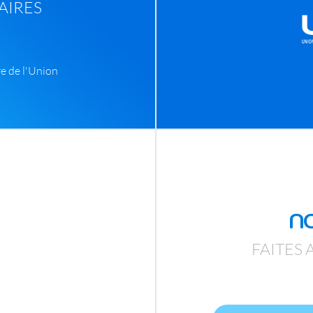
AIRES
re de l'Union
N
FAITES 