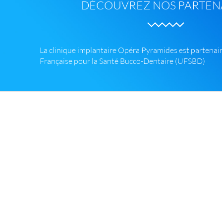
DÉCOUVREZ NOS PARTEN
La clinique implantaire Opéra Pyramides est partenai
Française pour la Santé Bucco-Dentaire (UFSBD)