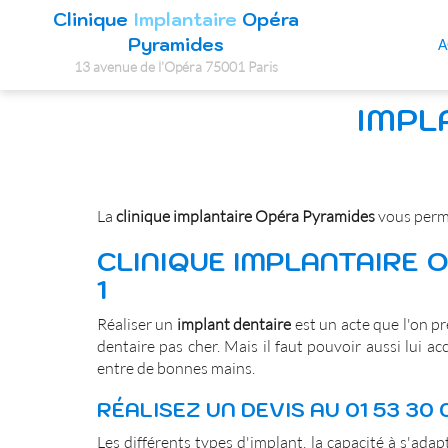
Clinique
Implantaire
Opéra
Pyramides
A
13 avenue de l'Opéra 75001 Paris
SPFPL
IMPLA
DE
CHIRURGIEN
DENTISTE
La
clinique implantaire Opéra Pyramides
vous perme
CLINIQUE IMPLANTAIRE 
1
Réaliser un
implant dentaire
est un acte que l'on pr
dentaire pas cher. Mais il faut pouvoir aussi lui a
entre de bonnes mains.
RÉALISEZ UN DEVIS AU 01 53 30 0
Les différents types d'implant, la capacité à s'ada