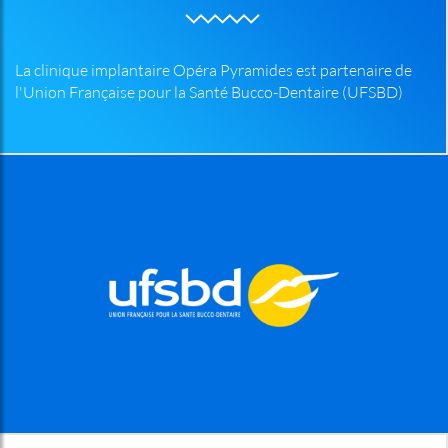
La clinique implantaire Opéra Pyramides est partenaire de
l'Union Française pour la Santé Bucco-Dentaire (UFSBD)