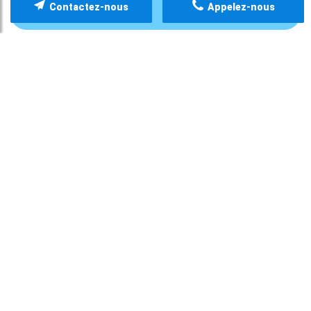
Contactez-nous
Appelez-nous
COURONNE SUR IMPLANT
HYGIÈNE/MAINTENANCE IMPLANTAIRE